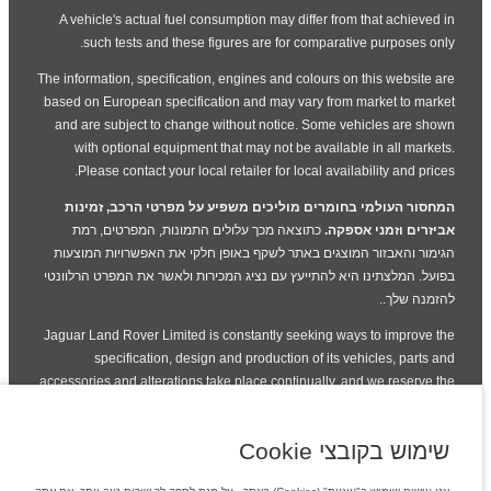
A vehicle's actual fuel consumption may differ from that achieved in
such tests and these figures are for comparative purposes only.
The information, specification, engines and colours on this website are
based on European specification and may vary from market to market
and are subject to change without notice. Some vehicles are shown
with optional equipment that may not be available in all markets.
Please contact your local retailer for local availability and prices.
המחסור העולמי בחומרים מוליכים משפיע על מפרטי הרכב, זמינות
אביזרים וזמני אספקה.
כתוצאה מכך עלולים התמונות, המפרטים, רמת
הגימור והאבזור המוצגים באתר לשקף באופן חלקי את האפשרויות המוצעות
בפועל. המלצתינו היא להתייעץ עם נציג המכירות ולאשר את המפרט הרלוונטי
להזמנה שלך..
Jaguar Land Rover Limited is constantly seeking ways to improve the
specification, design and production of its vehicles, parts and
accessories and alterations take place continually, and we reserve the
right to change without notice. Some features may vary between
optional and standard for different model years. The information,
שימוש בקובצי Cookie
specification, engines and colours on this website are based on
European specification and may vary from market to market and are