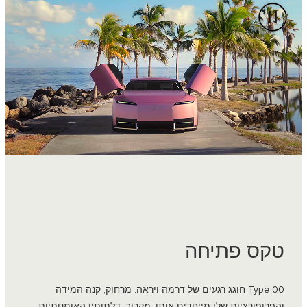
טקס פתיחה
00 Type חוגג רגעים של דרמה ויראה. מרחוק, קנה המידה
והפרופורציות שלו מייחדים אותו. מקרוב, דלתותיו האומנותיות