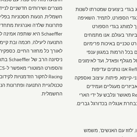
מוצרים ושירותים חדשניים לנייד
 בגדי ביצועים שמטרתו לשנות
גדי הספורט, לתמיד. השאיפה
פתרונות שלדה ואנרגיות מתחדש
ך למותג בגדי הספורט
Schaeffler היא שותפה אמינ
יותר בעולם. אנו מתמחים
התנועה ליעילה, חכמה ובת קיימא
ט טכניים באיכות פרימיום
לאורך כל מחזור החיים. כספקית
בכל הרמות במגוון ענפי
ניסיונה הרב 
 מגולף ופאדל, ועד לאימונים
והספורט
וריצה. ב-Reflo אנו נותנים עדיפות
Racing לחקור הזדמנויות לקידו
י-קיימא, פיתוח, עיצוב ואספקה
טכנולוגיית התנועה ופתרונות הני
ואביזרים מעגליים ועמידים
החשמלית.
לעתיד. Reflo מאושר ונלבש על ידי הארי
 נבחרת אנגליה בכדורגל גברים.
, 'לזוז עם האנשים', משמש