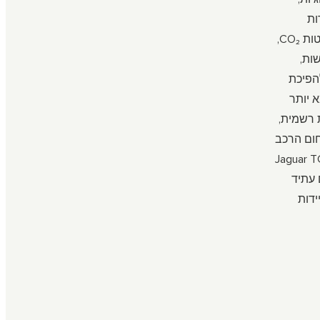
ות
חשמלית, הנעות חסכוניות בפליטות CO₂,
ות,
ה להפיכת
 יותר
 רשמית,
של Schaeffler בתחום הרכב
 המוטורי מאפשר ל-Jaguar TCS
ם עתיד
ידות