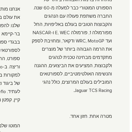
הספורט המוטורי כבר למעלה מ-60 שנה.
אנחנו מותג
החברה משתפת פעולה עם הנהגים
את עולם ב
והקבוצות הטובים בעולם באליפויות, החל
שלנו: להפו
מפורמולה 1, פורמולה E, WEC ו-NASCAR
בר-קיימא ב
ועד WRC, MotoGP ודקאר, ומחויבת לספק
בבגדי ספור
את הרמה הגבוהה ביותר של מוצרים
לספורטאים 
מתקדמים מבחינה טכנית לנהגים
ספורט, החל
ולקבוצות, המציעים את הביצועים, ההגנה
והנשימה האולטימטיביים, לספורטאים
למקורות בנ
המובילים בעולם המרוצים, כולל נהגי
​​של ביגוד 
Jaguar TCS Racing.
קיין, קפטן
מטרה אחת. חזון אחד.
המוטו שלנו