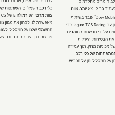
לרכבים חשמליים, שתוכננו ונבד
ב חומרים מתקדמים
כלי רכב חשמליים. השותפות של
תיד בר-קיימא יותר. צוות
צוות מרוצי 
™
Dow Mobil
עובד בשיתוף
מאפשרת לנו לבחון את מגוון נוז
פעולה הדוק עם Jaguar TCS Racing כדי
החשמלי שלנו על המסלול ולעזור
עים על ידי חדשנות בחומרים
פריצות דרך עבור התחבורה של
ת הבטיחות, היעילות
ל מכוניות מרוץ, תוך עמידה
מתפתחות של כלי רכב
 על המסלול והן על הכביש.