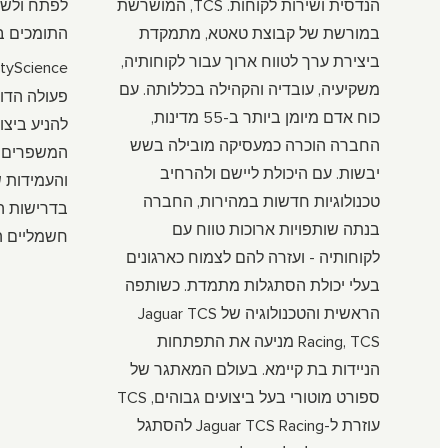
הנדסית ושירות לקוחות. TCS, המושרשת
לפתח ולשל
במורשת של קבוצת טאטא, מתמקדת
התומכים בע
ביצירת ערך לטווח ארוך עבור לקוחותיה,
ityScience
משקיעיה, עובדיה והקהילה בכללותה. עם
כוח אדם מיומן ביותר ב-55 מדינות,
להניע ביצו
החברה הוכרה כמעסיקה מובילה בשש
המשפרים א
יבשות. עם היכולת ליישם ולהרחיב
והעמידות ש
טכנולוגיות חדשות במהירות, החברה
בדרישות ה
בנתה שותפויות ארוכות טווח עם
חשמליים הן
לקוחותיה - ועזרה להם לצמוח כארגונים
בעלי יכולת הסתגלות מתמדת. כשותפה
הראשית והטכנולוגיה של Jaguar TCS
Racing, TCS מניעה את התפתחות
הניידות בת קיימא. בעולם המאתגר של
ספורט מוטורי בעל ביצועים גבוהים, TCS
עוזרת ל-Jaguar TCS Racing להסתגל