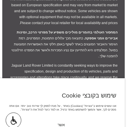
based on European specification and may vary from market to market
and are subject to change without notice. Some vehicles are shown
with optional equipment that may not be available in all markets.
Please contact your local retailer for local availability and prices.
המחסור העולמי בחומרים מוליכים משפיע על מפרטי הרכב, זמינות
אביזרים וזמני אספקה.
כתוצאה מכך עלולים התמונות, המפרטים, רמת
הגימור והאבזור המוצגים באתר לשקף באופן חלקי את האפשרויות המוצעות
בפועל. המלצתינו היא להתייעץ עם נציג המכירות ולאשר את המפרט הרלוונטי
להזמנה שלך..
Jaguar Land Rover Limited is constantly seeking ways to improve the
specification, design and production of its vehicles, parts and
accessories and alterations take place continually, and we reserve the
right to change without notice. Some features may vary between
optional and standard for different model years. The information,
שימוש בקובצי Cookie
specification, engines and colours on this website are based on
European specification and may vary from market to market and are
אנו עושים שימוש ב"עוגיות" (Cookies) באתר , על מנת לספק לך שירות טוב יותר. אם אתה
subject to change without notice. Some vehicles are shown with
מסכים לכך, אשר והמשך להשתמש באתר כרגיל, או למד כיצד לנהל את ה"עוגיות".
optional equipment and retailer-fit accessories that may not be
available in all markets. Please contact your local retailer for local
אשר
availability and prices.