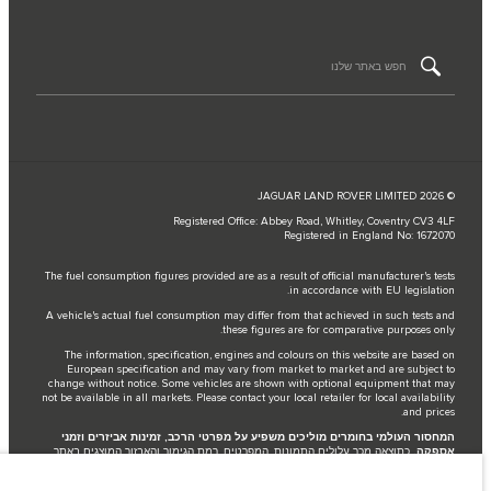
© JAGUAR LAND ROVER LIMITED 2026
Registered Office: Abbey Road, Whitley, Coventry CV3 4LF
Registered in England No: 1672070
The fuel consumption figures provided are as a result of official manufacturer's tests
in accordance with EU legislation.
A vehicle's actual fuel consumption may differ from that achieved in such tests and
these figures are for comparative purposes only.
The information, specification, engines and colours on this website are based on
European specification and may vary from market to market and are subject to
change without notice. Some vehicles are shown with optional equipment that may
not be available in all markets. Please contact your local retailer for local availability
and prices.
המחסור העולמי בחומרים מוליכים משפיע על מפרטי הרכב, זמינות אביזרים וזמני
אספקה.
כתוצאה מכך עלולים התמונות, המפרטים, רמת הגימור והאבזור המוצגים באתר
לשקף באופן חלקי את האפשרויות המוצעות בפועל. המלצתינו היא להתייעץ עם נציג
המכירות ולאשר את המפרט הרלוונטי להזמנה שלך..