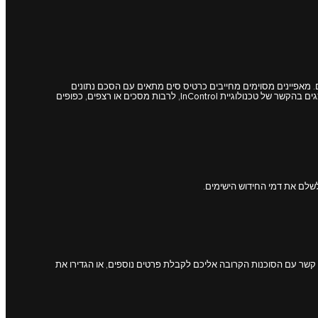
והתנאים המלאים. מאפיינים מסוימים מחייבים כרטיס סים מתאים עם הסכם נתונים
מתאים אשר יחייב חידוש לאחר התקופה הראשונית שהוגדרה על ידי הסוכנות שלכם. לא ניתן להבטיח קישוריות לרשת סלולרית בכל מקום.המידע והתמונות המוצגים בהקשר של טכנולוגיית InControl, לרבות מסכים או רצפים, כפופים
ו קשר עם הסוכנות הקרובה אליכם לקבלת פרטים נוספים, או הגדירו את