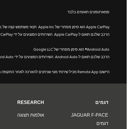
סמארטפונים תואמים בלבד.
Apple CarPlay הוא סימן מסחרי של Apple Inc. תנאי משתמש קצה של Apple Inc עשויים לחול.
הרכב שלכם תואם ל-Apple CarPlay. השירותים המוצעים על ידי Apple CarPlay תלויים בזמינות המאפיינים במדינה שלכם. היכנסו
Android Auto® הוא סימן מסחרי של Google LLC.
הרכב שלכם תואם ל-Android Auto. השירותים המוצעים על ידי Android Auto תלויים בזמינות המאפיינים במדינה שלכם. היכנסו
היישום Remote App מכיל שירותי מנוי שניתנים להארכה לאחר התקופה הראשונית שהוגדרה על ידי סוכנות יגואר שלכם. יש להוריד את היישום Remote App מחנות היישומים Apple App Store/Google Play Store.
דגמים
RESEARCH
JAGUAR F‑PACE
אולמות תצוגה
דגמים