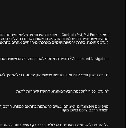
1
מאפייני Pivi, Pivi Pro ו-InControl, אופציות
לעדכוני תוכנה, בקרת גרסאות ושינויים מערכתיים/חזותיים אחרים בהתאם
2
Connected Navigation תחייב מנוי נוסף לאחר התקופה הראשונית שהוגדרה על ידי סוכנות יגואר שלכם.
3
נדרש חשבון InControl ומנוי. מדיניות שימוש הוגן ישימה. כדי להמשיך להשתמש במאפיין הרלוונטי לאחר תקופת המנוי הראשונית שלו, יש צורך לחדש את המנוי ולשלם את דמי החידוש הישימים.
4
העדכון כפוף להסכמת הבעלים/הנהג. דרושה קישוריות לרשת.
מאפיינים אופציונליים וזמינותם עשויים להשתנות בהתאם למפרט הרכב (דג
תצורת הרכב שלכם באופן מקוון.
על הנהגים להשתמש במאפיינים הכלולים ברכב רק כאשר בטוח לעשות זא