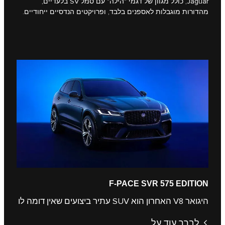
Jaguar, כולל מגוון של דגמי "הילה" עם סמל SV בלעדיים,
מהדורות מוגבלות לאספנים בלבד, ופרויקטים הנדסיים ייחודיים.
F-PACE SVR 575 EDITION
היגואר V8 האחרון הוא SUV עתיר ביצועים שאין דומה לו
לברר עוד על