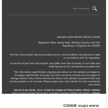
© JAGUAR LAND ROVER LIMITED 2026
Registered Office: Abbey Road, Whitley, Coventry CV3 4LF
Registered in England No: 1672070
The fuel consumption figures provided are as a result of official manufacturer's tests
in accordance with EU legislation.
A vehicle's actual fuel consumption may differ from that achieved in such tests and
these figures are for comparative purposes only.
The information, specification, engines and colours on this website are based on
European specification and may vary from market to market and are subject to
change without notice. Some vehicles are shown with optional equipment that may
not be available in all markets. Please contact your local retailer for local availability
and prices.
המחסור העולמי בחומרים מוליכים משפיע על מפרטי הרכב, זמינות אביזרים וזמני
אספקה.
כתוצאה מכך עלולים התמונות, המפרטים, רמת הגימור והאבזור המוצגים באתר
לשקף באופן חלקי את האפשרויות המוצעות בפועל. המלצתינו היא להתייעץ עם נציג
המכירות ולאשר את המפרט הרלוונטי להזמנה שלך..
Jaguar Land Rover Limited is constantly seeking ways to improve the specification,
שימוש בקובצי COOKIE