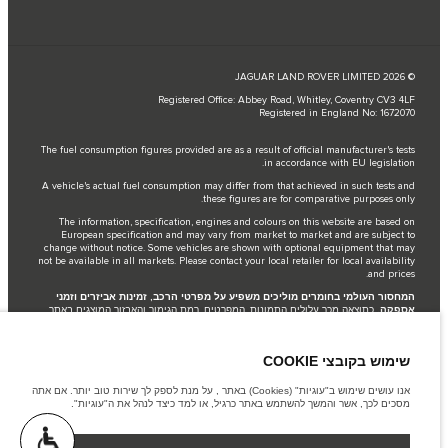
© JAGUAR LAND ROVER LIMITED 2026
Registered Office: Abbey Road, Whitley, Coventry CV3 4LF
Registered in England No: 1672070
The fuel consumption figures provided are as a result of official manufacturer's tests
in accordance with EU legislation.
A vehicle's actual fuel consumption may differ from that achieved in such tests and
these figures are for comparative purposes only.
The information, specification, engines and colours on this website are based on
European specification and may vary from market to market and are subject to
change without notice. Some vehicles are shown with optional equipment that may
not be available in all markets. Please contact your local retailer for local availability
and prices.
המחסור העולמי בחומרים מוליכים משפיע על מפרטי הרכב, זמינות אביזרים וזמני
אספקה.
כתוצאה מכך עלולים התמונות, המפרטים, רמת הגימור והאבזור המוצגים באתר
לשקף באופן חלקי את האפשרויות המוצעות בפועל. המלצתינו היא להתייעץ עם נציג
המכירות ולאשר את המפרט הרלוונטי להזמנה שלך..
Jaguar Land Rover Limited is constantly seeking ways to improve the specification,
שימוש בקובצי COOKIE
design and production of its vehicles, parts and accessories and alterations take place
continually, and we reserve the right to change without notice. Some features may
אנו עושים שימוש ב"עוגיות" (Cookies) באתר , על מנת לספק לך שירות טוב יותר. אם אתה
vary between optional and standard for different model years. The information,
מסכים לכך, אשר והמשך להשתמש באתר כרגיל, או למד כיצד לנהל את ה"עוגיות".
specification, engines and colours on this website are based on European
specification and may vary from market to market and are subject to change without
notice. Some vehicles are shown with optional equipment and retailer-fit accessories