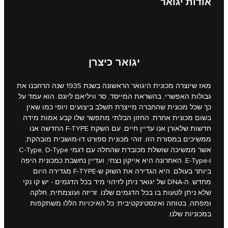
אודות יגואר
יגואר כיצרן
מאז שיוצרה מכונית היגואר הראשונה בשנת 1935 שנה הרחבנו את
גבולות האפשרי, בהשראת המייסד, סר וויליאם ליונס. הוא עמד על
כך שכל מכונית שהחברה מייצרת תשלב ביצועים ויופי כמו שאין
בשום מכונית אחרת. החזון הבלתי מתפשר שלו קבע אמות מידה
חדשות שלאורן אנו עדיין חיים. עם השקת F‑TYPE החדשה אנו
ממשיכים במסורת הזו. זוהי מכונית ספורט דו-מושבית מובהקת,
אשר ממשיכה שושלת מכובדת שהחלה עם דגמי C‑Type, D‑Type
ו-E‑Type. האחרונה היא אייקון נצחי, ועדיין נחשבת כמכונית היפה
ביותר בעולם. היא הגדירה את השוק ש-F‑TYPE מגדירה היום
מחדש. ה-DNA של יגואר ניתן לזיהוי מיד בכל הדגמים - יש קו נקי
שלא ניתן לטעות בו בכל הדגמים שלנו. זריזה ועוצמתית, חלקה
ומפתה, בטוחה ואינסטינקטיבית: כל האיכויות הללו משתקפות
במכוניות שלנו.